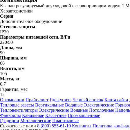
Клапан регулируемый двухходовой с сервоприводом модель ТМ-
Характеристики
Серия
Дополнительное оборудование
Степень защиты
IP20
Параметры питающей сети, В/Гц
220/50
Длина, мм
90
Ширина, мм
66
Высота, мм
105
Масса, кг
0.7
Гарантия, мес
12
О компании
Прайс-лист
Где купить
Черный список
Карта сайта
Тепловые завесы
Вертикальные
Водяные
Электрические
Горизо
Тепловентиляторы
Электрические
Водяные
Потолочные
Напол
Фанкойлы
Канальные
Кассетные
Промышленные
Градирни
Металлические
Пластиковые
Свяжитесь с нами
8 (800) 555-61-10
Контакты
Политика конфид