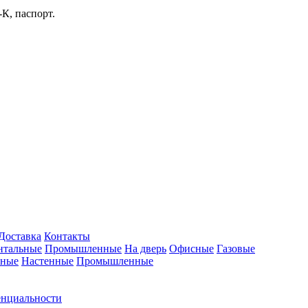
К, паспорт.
Доставка
Контакты
нтальные
Промышленные
На дверь
Офисные
Газовые
ьные
Настенные
Промышленные
енциальности