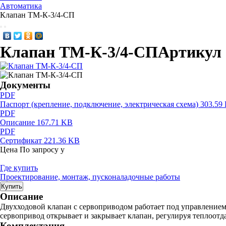
Автоматика
Клапан ТМ-К-3/4-СП
Клапан ТМ-К-3/4-СП
Артикул 
Документы
PDF
Паспорт (крепление, подключение, электрическая схема)
303.59
PDF
Описание
167.71 KB
PDF
Сертификат
221.36 KB
Цена
По запросу
у
Где купить
Проектирование, монтаж, пусконаладочные работы
Купить
Описание
Двухходовой клапан с сервоприводом работает под управлением
сервопривод открывает и закрывает клапан, регулируя теплоотд
Комплектация