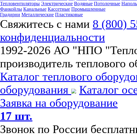
Тепловентиляторы
Электрические
Водяные
Потолочные
Напол
Фанкойлы
Канальные
Кассетные
Промышленные
Градирни
Металлические
Пластиковые
Свяжитесь с нами
8 (800) 
конфиденциальности
1992-
2026 АО "НПО "Тепл
производитель теплового о
Каталог теплового оборуд
оборудования
Каталог ос
Заявка на оборудование
17 шт.
Звонок по России бесплат