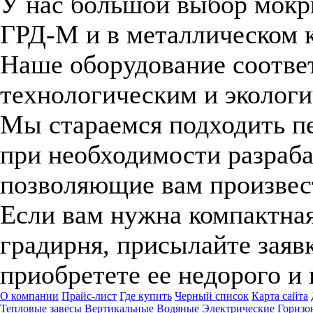
У нас большой выбор мокры
ГРД-М и в металлическом 
Наше оборудование соотве
технологическим и эколог
Мы стараемся подходить пе
при необходимости разраб
позволяющие вам произвес
Если вам нужна компактная
градирня, присылайте заяв
приобретете ее недорого и 
О компании
Прайс-лист
Где купить
Черный список
Карта сайта
Тепловые завесы
Вертикальные
Водяные
Электрические
Горизо