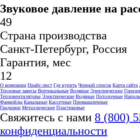
Звуковое давление на рас
49
Страна производства
Санкт-Петербург, Россия
Гарантия, мес
12
О компании
Прайс-лист
Где купить
Черный список
Карта сайта
Тепловые завесы
Вертикальные
Водяные
Электрические
Горизо
Тепловентиляторы
Электрические
Водяные
Потолочные
Напол
Фанкойлы
Канальные
Кассетные
Промышленные
Градирни
Металлические
Пластиковые
Свяжитесь с нами
8 (800) 
конфиденциальности