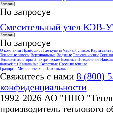
Заказать
По запросу
е
Смесительный узел КЭВ-
Заказать
По запросу
е
О компании
Прайс-лист
Где купить
Черный список
Карта сайта
Тепловые завесы
Вертикальные
Водяные
Электрические
Горизо
Тепловентиляторы
Электрические
Водяные
Потолочные
Напол
Фанкойлы
Канальные
Кассетные
Промышленные
Градирни
Металлические
Пластиковые
Свяжитесь с нами
8 (800) 
конфиденциальности
1992-
2026 АО "НПО "Тепл
производитель теплового о