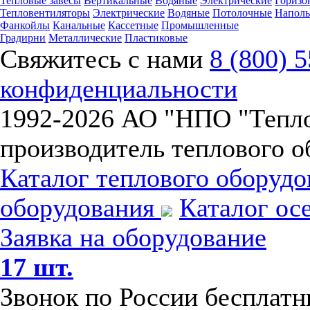
Тепловые завесы
Вертикальные
Водяные
Электрические
Горизо
Тепловентиляторы
Электрические
Водяные
Потолочные
Напол
Фанкойлы
Канальные
Кассетные
Промышленные
Градирни
Металлические
Пластиковые
Свяжитесь с нами
8 (800) 
конфиденциальности
1992-
2026 АО "НПО "Тепл
производитель теплового о
Каталог теплового оборуд
оборудования
Каталог ос
Заявка на оборудование
17 шт.
Звонок по России бесплат