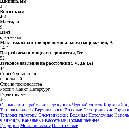
Ширина, мм
347
Высота, мм
461
Масса, кг
9
Цвет
оранжевый
Максимальный ток при номинальном напряжении, A
14.7
Потребляемая мощность двигателя, Вт
52
Звуковое давление на расстоянии 5 м, дБ (A)
44
Способ установки
напольный
Страна производства
Россия, Санкт-Петербург
Гарантия, мес
36
О компании
Прайс-лист
Где купить
Черный список
Карта сайта
Тепловые завесы
Вертикальные
Водяные
Электрические
Горизо
Тепловентиляторы
Электрические
Водяные
Потолочные
Напол
Фанкойлы
Канальные
Кассетные
Промышленные
Градирни
Металлические
Пластиковые