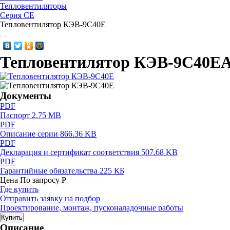
Тепловентиляторы
Серия CE
Тепловентилятор КЭВ-9С40Е
Тепловентилятор КЭВ-9С40Е
А
Документы
PDF
Паспорт
2.75 MB
PDF
Описание серии
866.36 KB
PDF
Декларация и сертификат соответствия
507.68 KB
PDF
Гарантийные обязательства
225 КБ
Цена
По запросу
Р
Где купить
Отправить заявку на подбор
Проектирование, монтаж, пусконаладочные работы
Купить
Описание