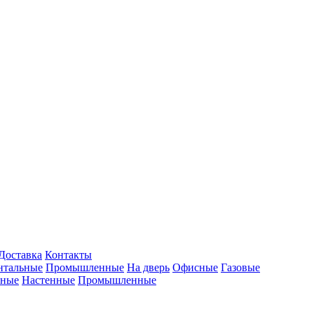
Доставка
Контакты
нтальные
Промышленные
На дверь
Офисные
Газовые
ьные
Настенные
Промышленные