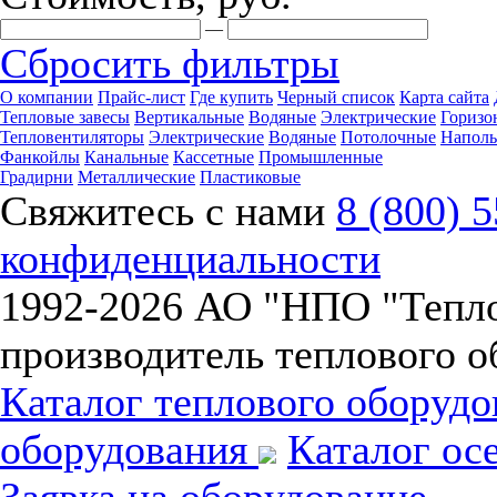
—
Сбросить фильтры
О компании
Прайс-лист
Где купить
Черный список
Карта сайта
Тепловые завесы
Вертикальные
Водяные
Электрические
Горизо
Тепловентиляторы
Электрические
Водяные
Потолочные
Напол
Фанкойлы
Канальные
Кассетные
Промышленные
Градирни
Металлические
Пластиковые
Свяжитесь с нами
8 (800) 
конфиденциальности
1992-
2026 АО "НПО "Тепл
производитель теплового о
Каталог теплового оборуд
оборудования
Каталог ос