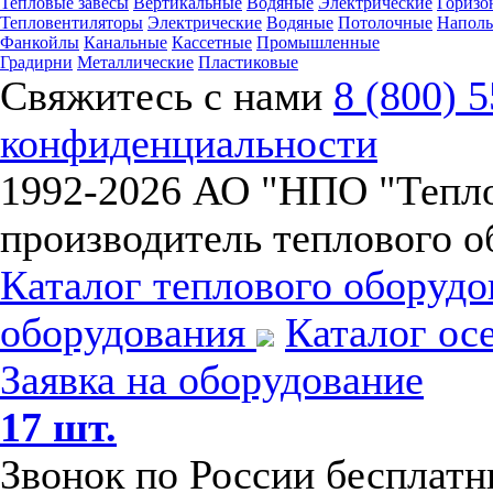
Тепловые завесы
Вертикальные
Водяные
Электрические
Горизо
Тепловентиляторы
Электрические
Водяные
Потолочные
Напол
Фанкойлы
Канальные
Кассетные
Промышленные
Градирни
Металлические
Пластиковые
Свяжитесь с нами
8 (800) 
конфиденциальности
1992-
2026 АО "НПО "Тепл
производитель теплового о
Каталог теплового оборуд
оборудования
Каталог ос
Заявка на оборудование
17 шт.
Звонок по России бесплат