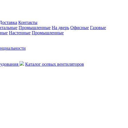
Доставка
Контакты
нтальные
Промышленные
На дверь
Офисные
Газовые
ьные
Настенные
Промышленные
енциальности
рудования
Каталог осевых вентиляторов