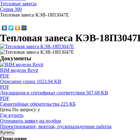
Тепловые завесы
Серия 300
Тепловая завеса КЭВ-18П3047E
Тепловая завеса КЭВ-18П3047
Документы
BIM модели Revit
PDF
Описание серии
1023.94 KB
PDF
Декларация и сертификат соответствия
507.68 KB
PDF
Гарантийные обязательства
225 КБ
Цена
По запросу
у
Где купить
Отправить заявку на подбор
Проектирование, монтаж, пусконаладочные работы
Купить
Описание