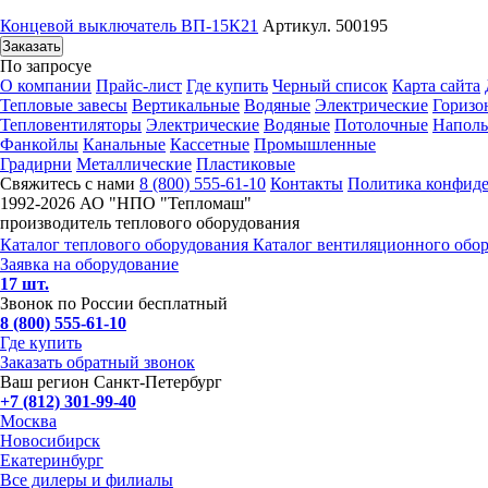
Концевой выключатель ВП-15К21
Артикул. 500195
Заказать
По запросу
е
О компании
Прайс-лист
Где купить
Черный список
Карта сайта
Тепловые завесы
Вертикальные
Водяные
Электрические
Горизо
Тепловентиляторы
Электрические
Водяные
Потолочные
Напол
Фанкойлы
Канальные
Кассетные
Промышленные
Градирни
Металлические
Пластиковые
Свяжитесь с нами
8 (800) 555-61-10
Контакты
Политика конфид
1992-
2026 АО "НПО "Тепломаш"
производитель теплового оборудования
Каталог теплового оборудования
Каталог вентиляционного обо
Заявка на оборудование
17 шт.
Звонок по России бесплатный
8 (800) 555-61-10
Где купить
Заказать обратный звонок
Ваш регион Санкт-Петербург
+7 (812) 301-99-40
Москва
Новосибирск
Екатеринбург
Все дилеры и филиалы