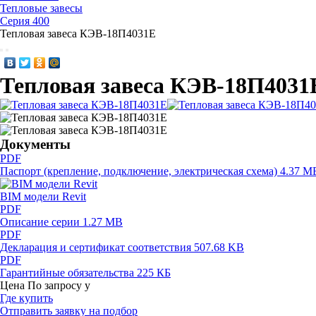
Тепловые завесы
Серия 400
Тепловая завеса КЭВ-18П4031E
Тепловая завеса КЭВ-18П4031
Документы
PDF
Паспорт (крепление, подключение, электрическая схема)
4.37 M
BIM модели Revit
PDF
Описание серии
1.27 MB
PDF
Декларация и сертификат соответствия
507.68 KB
PDF
Гарантийные обязательства
225 КБ
Цена
По запросу
у
Где купить
Отправить заявку на подбор