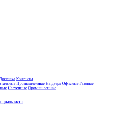
Доставка
Контакты
нтальные
Промышленные
На дверь
Офисные
Газовые
ьные
Настенные
Промышленные
енциальности