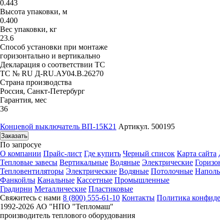
0.443
Высота упаковки, м
0.400
Вес упаковки, кг
23.6
Способ установки при монтаже
горизонтально и вертикально
Декларация о соответствии ТС
ТС № RU Д-RU.АУ04.B.26270
Страна производства
Россия, Санкт-Петербург
Гарантия, мес
36
Концевой выключатель ВП-15К21
Артикул. 500195
Заказать
По запросу
е
О компании
Прайс-лист
Где купить
Черный список
Карта сайта
Тепловые завесы
Вертикальные
Водяные
Электрические
Горизо
Тепловентиляторы
Электрические
Водяные
Потолочные
Напол
Фанкойлы
Канальные
Кассетные
Промышленные
Градирни
Металлические
Пластиковые
Свяжитесь с нами
8 (800) 555-61-10
Контакты
Политика конфид
1992-
2026 АО "НПО "Тепломаш"
производитель теплового оборудования