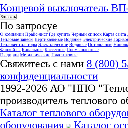
Концевой выключатель ВП
Заказать
По запросу
е
О компании
Прайс-лист
Где купить
Черный список
Карта сайта
Тепловые завесы
Вертикальные
Водяные
Электрические
Горизо
Тепловентиляторы
Электрические
Водяные
Потолочные
Напол
Фанкойлы
Канальные
Кассетные
Промышленные
Градирни
Металлические
Пластиковые
Свяжитесь с нами
8 (800) 
конфиденциальности
1992-
2026 АО "НПО "Тепл
производитель теплового о
Каталог теплового оборуд
оборудования
Каталог ос