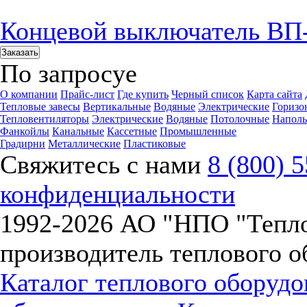
Концевой выключатель ВП
Заказать
По запросу
е
О компании
Прайс-лист
Где купить
Черный список
Карта сайта
Тепловые завесы
Вертикальные
Водяные
Электрические
Горизо
Тепловентиляторы
Электрические
Водяные
Потолочные
Напол
Фанкойлы
Канальные
Кассетные
Промышленные
Градирни
Металлические
Пластиковые
Свяжитесь с нами
8 (800) 
конфиденциальности
1992-
2026 АО "НПО "Тепл
производитель теплового о
Каталог теплового оборуд