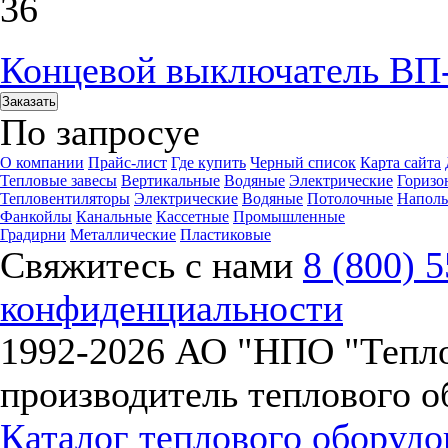
36
Концевой выключатель ВП
Заказать
По запросу
е
О компании
Прайс-лист
Где купить
Черный список
Карта сайта
Тепловые завесы
Вертикальные
Водяные
Электрические
Горизо
Тепловентиляторы
Электрические
Водяные
Потолочные
Напол
Фанкойлы
Канальные
Кассетные
Промышленные
Градирни
Металлические
Пластиковые
Свяжитесь с нами
8 (800) 
конфиденциальности
1992-
2026 АО "НПО "Тепл
производитель теплового о
Каталог теплового оборуд