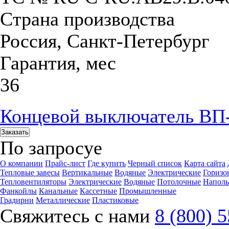
Страна производства
Россия, Санкт-Петербург
Гарантия, мес
36
Концевой выключатель ВП
Заказать
По запросу
е
О компании
Прайс-лист
Где купить
Черный список
Карта сайта
Тепловые завесы
Вертикальные
Водяные
Электрические
Горизо
Тепловентиляторы
Электрические
Водяные
Потолочные
Напол
Фанкойлы
Канальные
Кассетные
Промышленные
Градирни
Металлические
Пластиковые
Свяжитесь с нами
8 (800) 