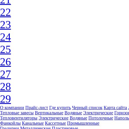
22
23
24
25
26
27
28
29
О компании
Прайс-лист
Где купить
Черный список
Карта сайта
Тепловые завесы
Вертикальные
Водяные
Электрические
Горизо
Тепловентиляторы
Электрические
Водяные
Потолочные
Напол
Фанкойлы
Канальные
Кассетные
Промышленные
Градирни
Металлические
Пластиковые