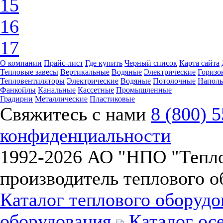
15
16
17
О компании
Прайс-лист
Где купить
Черный список
Карта сайта
Тепловые завесы
Вертикальные
Водяные
Электрические
Горизо
Тепловентиляторы
Электрические
Водяные
Потолочные
Напол
Фанкойлы
Канальные
Кассетные
Промышленные
Градирни
Металлические
Пластиковые
Свяжитесь с нами
8 (800) 
конфиденциальности
1992-
2026 АО "НПО "Тепл
производитель теплового о
Каталог теплового оборуд
оборудования
Каталог ос