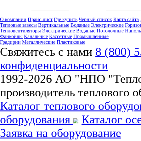
О компании
Прайс-лист
Где купить
Черный список
Карта сайта
Тепловые завесы
Вертикальные
Водяные
Электрические
Горизо
Тепловентиляторы
Электрические
Водяные
Потолочные
Напол
Фанкойлы
Канальные
Кассетные
Промышленные
Градирни
Металлические
Пластиковые
Свяжитесь с нами
8 (800) 
конфиденциальности
1992-
2026 АО "НПО "Тепл
производитель теплового о
Каталог теплового оборуд
оборудования
Каталог ос
Заявка на оборудование