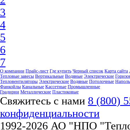
3
4
5
6
7
О компании
Прайс-лист
Где купить
Черный список
Карта сайта
Тепловые завесы
Вертикальные
Водяные
Электрические
Горизо
Тепловентиляторы
Электрические
Водяные
Потолочные
Напол
Фанкойлы
Канальные
Кассетные
Промышленные
Градирни
Металлические
Пластиковые
Свяжитесь с нами
8 (800) 
конфиденциальности
1992-
2026 АО "НПО "Тепл